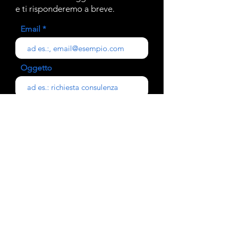
e ti risponderemo a breve.
Email
Oggetto
Il tuo messaggio
Invia