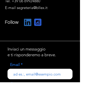
Tel. +39 06 69924880
E-mail segreteria@bllex.it
Follow
Inviaci un messaggio
e ti risponderemo a breve.
Email
Oggetto
Il tuo messaggio