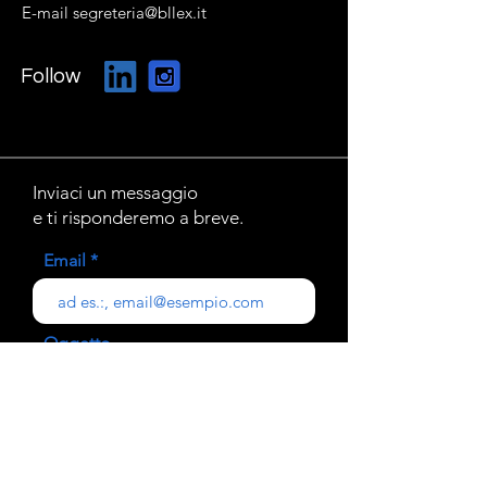
E-mail segreteria@bllex.it
Follow
Inviaci un messaggio
e ti risponderemo a breve.
Email
Oggetto
Il tuo messaggio