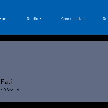
Home
Studio BL
Aree di attività
So
 Patil
0
Seguiti