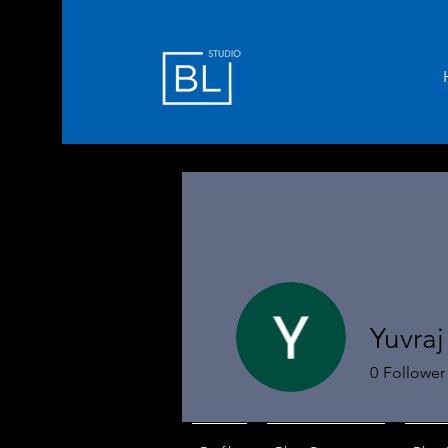
Yuvraj
0
Follower