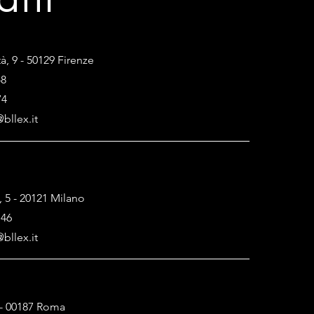
atti
tà, 9 - 50129 Firenze
48
74
bllex.it
, 5 - 20121 Milano
146
bllex.it
1 - 00187 Roma