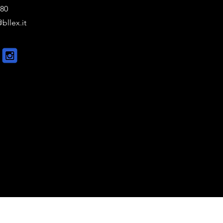
880
bllex.it