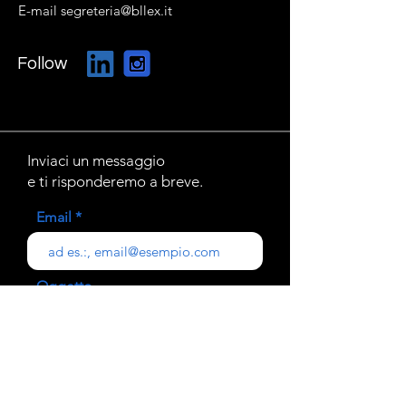
E-mail segreteria@bllex.it
Follow
Inviaci un messaggio
e ti risponderemo a breve.
Email
Oggetto
Il tuo messaggio