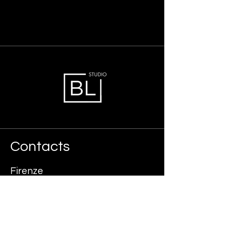
Contacts
Firenze
Piazza della Libertà, 9 - 50129 Firenze
Tel. +39 055 483448
Fax +39 055 488674
E-mail segreteria@bllex.it