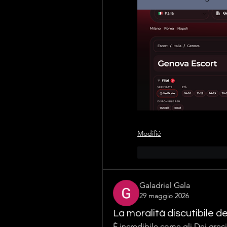
Modifié
J'aime
Répondr
Galadriel Gala
29 maggio 2026
La moralità discutibile de
È incredibile come gli Dei greci 