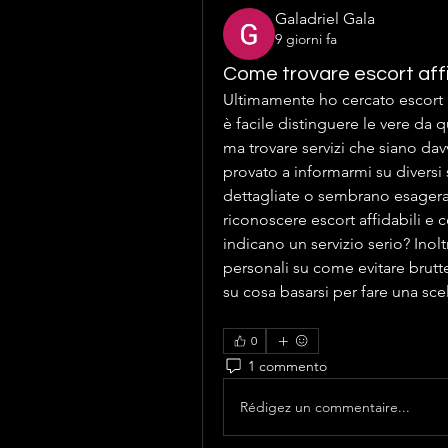
Galadriel Gala
9 giorni fa
Come trovare escort affi
Ultimamente ho cercato escort 
è facile distinguere le vere da q
ma trovare servizi che siano dav
provato a informarmi su diversi 
dettagliate o sembrano esagerate
riconoscere escort affidabili e 
indicano un servizio serio? Ino
personali su come evitare brutte
su cosa basarsi per fare una sce
0
1 commento
Rédigez un commentaire...