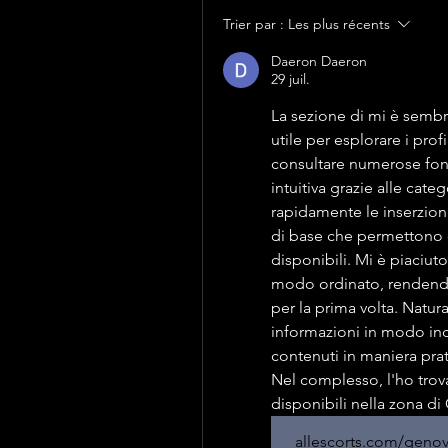
Trier par :
Les plus récents
Daeron Daeron
29 juil.
La sezione di mi è sembra
utile per esplorare i prof
consultare numerose font
intuitiva grazie alle catego
rapidamente le inserzioni
di base che permettono d
disponibili. Mi è piaciuto 
modo ordinato, rendendo 
per la prima volta. Natur
informazioni in modo ind
contenuti in maniera prat
Nel complesso, l'ho trovat
disponibili nella zona di
allescorts.com/geno