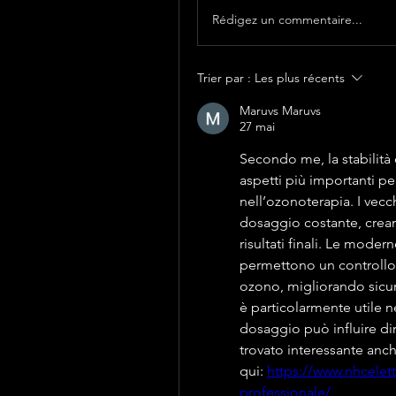
Rédigez un commentaire...
Trier par :
Les plus récents
Maruvs Maruvs
27 mai
Secondo me, la stabilità 
aspetti più importanti per 
nell’ozonoterapia. I vecc
dosaggio costante, creand
risultati finali. Le moder
permettono un controllo
ozono, migliorando sicure
è particolarmente utile ne
dosaggio può influire dir
trovato interessante anch
qui: 
https://www.nhcelet
professionale/