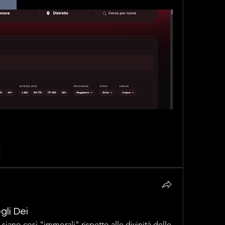
e
gli Dei
siano così "immorali" rispetto alle divinità delle 