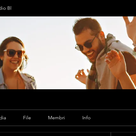
io Bl
dia
File
Membri
Info