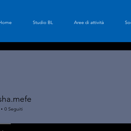
Home
Studio BL
Aree di attività
So
sha.mefe
.mefe
0
Seguiti