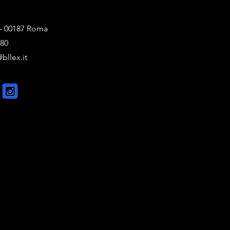
1 - 00187 Roma
880
bllex.it