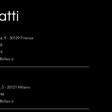
atti
tà, 9 - 50129 Firenze
48
74
bllex.it
, 5 - 20121 Milano
146
bllex.it