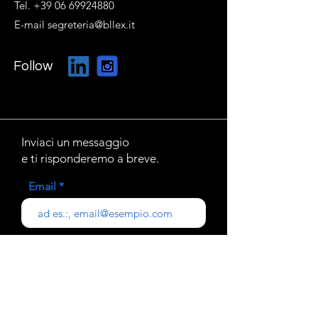
Tel. +39 06 69924880
E-mail segreteria@bllex.it
Follow
Inviaci un messaggio
e ti risponderemo a breve.
Email
Oggetto
Il tuo messaggio