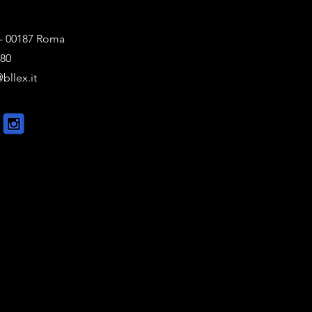
1 - 00187 Roma
880
bllex.it