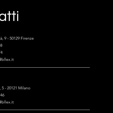
atti
tà, 9 - 50129 Firenze
48
74
bllex.it
, 5 - 20121 Milano
146
bllex.it