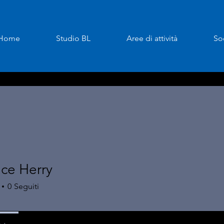
Home
Studio BL
Aree di attività
So
nce Herry
0
Seguiti