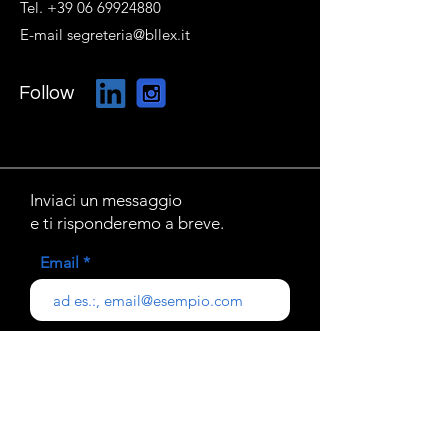
Tel. +39 06 69924880
E-mail segreteria@bllex.it
Follow
Inviaci un messaggio
e ti risponderemo a breve.
Email
Oggetto
Il tuo messaggio