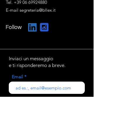
Tel. +39 06 69924880
E-mail segreteria@bllex.it
Follow
Inviaci un messaggio
e ti risponderemo a breve.
Email
Oggetto
Il tuo messaggio