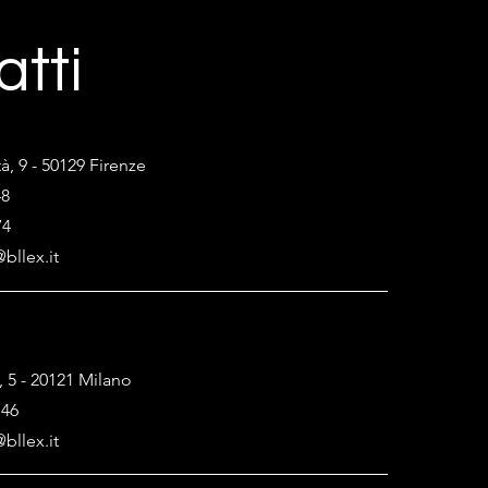
atti
tà, 9 - 50129 Firenze
48
74
bllex.it
, 5 - 20121 Milano
146
bllex.it