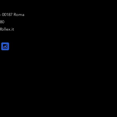
1 - 00187 Roma
880
bllex.it