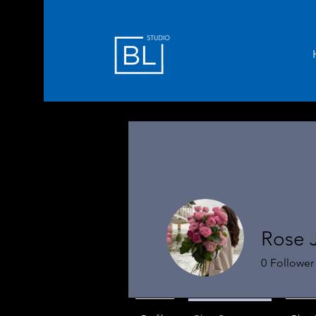
Rose 
0
Follower