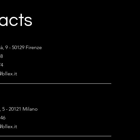
acts
tà, 9 - 50129 Firenze
48
74
bllex.it
, 5 - 20121 Milano
146
bllex.it