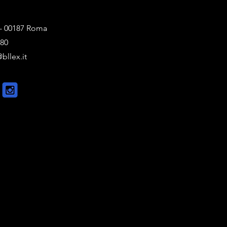
1 - 00187 Roma
880
bllex.it