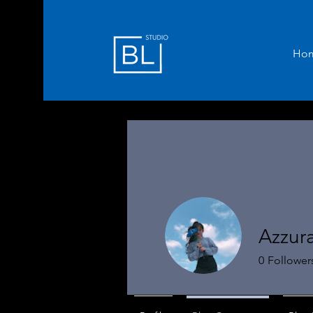
Ho
Azzura
0
Follower