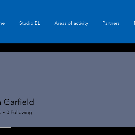
me
Studio BL
Areas of activity
Partners
 Garfield
s
0
Following