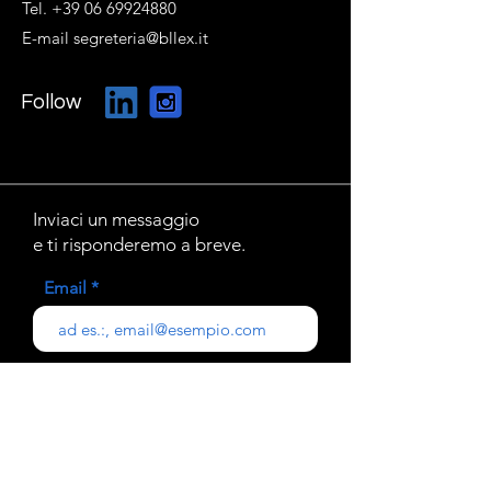
Tel. +39 06 69924880
E-mail segreteria@bllex.it
Follow
Inviaci un messaggio
e ti risponderemo a breve.
Email
Oggetto
Il tuo messaggio