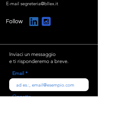
E-mail segreteria@bllex.it
Follow
Inviaci un messaggio
e ti risponderemo a breve.
Email
Oggetto
Il tuo messaggio