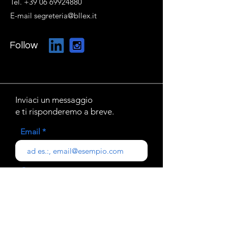
Tel. +39 06 69924880
E-mail segreteria@bllex.it
Follow
Inviaci un messaggio
e ti risponderemo a breve.
Email
Oggetto
Il tuo messaggio