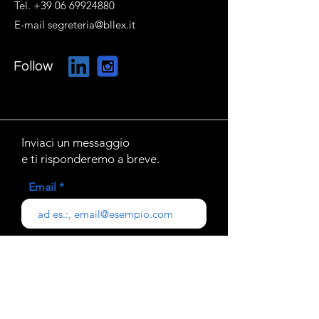
Tel. +39 06 69924880
E-mail segreteria@bllex.it
Follow
Inviaci un messaggio
e ti risponderemo a breve.
Email
Oggetto
Il tuo messaggio