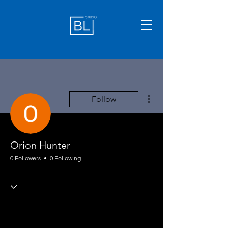
More actions
Follow
Orion Hunter
0 Followers
0 Following