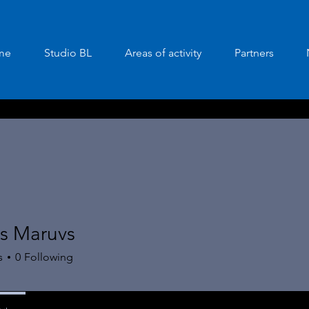
me
Studio BL
Areas of activity
Partners
s Maruvs
s
0
Following