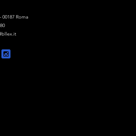
1 - 00187 Roma
880
bllex.it