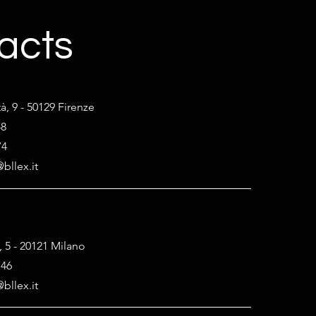
acts
tà, 9 - 50129 Firenze
48
74
bllex.it
, 5 - 20121 Milano
146
bllex.it