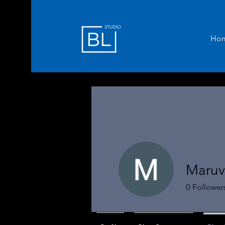
Ho
Maruv
0
Follower