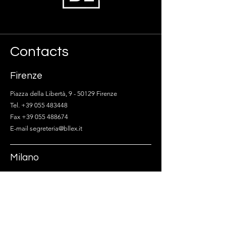
Contacts
Firenze
Piazza della Libertà, 9 - 50129 Firenze
Tel. +39 055 483448
Fax +39 055 488674
E-mail segreteria@bllex.it
Milano
Via Fratelli Gabba, 5 - 20121 Milano
Tel. +39 02 86891146
E-mail segreteria@bllex.it