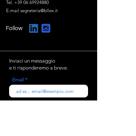
Tel. +39 06 69924880
E-mail segreteria@bllex.it
Follow
Inviaci un messaggio
e ti risponderemo a breve.
Email
Oggetto
Il tuo messaggio