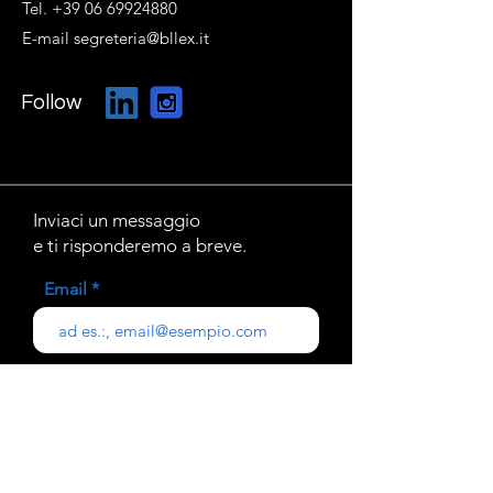
Tel. +39 06 69924880
E-mail segreteria@bllex.it
Follow
Inviaci un messaggio
e ti risponderemo a breve.
Email
Oggetto
Il tuo messaggio