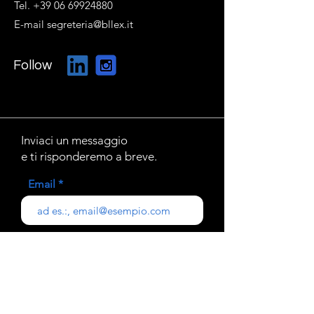
Tel. +39 06 69924880
E-mail segreteria@bllex.it
Follow
Inviaci un messaggio
e ti risponderemo a breve.
Email
Oggetto
Il tuo messaggio