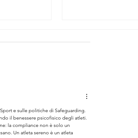
rettivo Ter
Credito in calo alle imprese
quali soluzioni?
port e sulle politiche di Safeguarding. 
do il benessere psicofisico degli atleti. 
one: la compliance non è solo un 
ano. Un atleta sereno è un atleta 