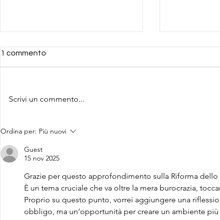
1 commento
Scrivi un commento...
Decreto cor
Intelligenza Artificiale e
Ordina per:
Più nuovi
Codice della Crisi:
innovazione ed esperienza
Guest
per il supporto alle imprese
15 nov 2025
Grazie per questo approfondimento sulla Riforma dello S
È un tema cruciale che va oltre la mera burocrazia, toccan
Proprio su questo punto, vorrei aggiungere una riflessi
obbligo, ma un’opportunità per creare un ambiente più s