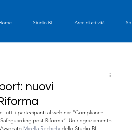
Home
Studio BL
Aree di attività
So
ort: nuovi
Riforma
re tutti i partecipanti al webinar “Compliance 
e Safeguarding post Riforma”. Un ringraziamento 
 l’Avvocato 
Mirella Rechichi
 dello Studio BL.