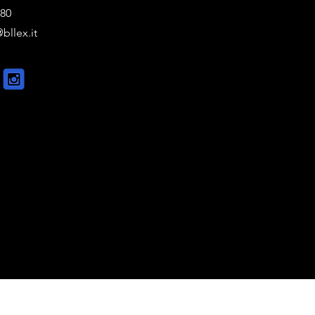
880
bllex.it