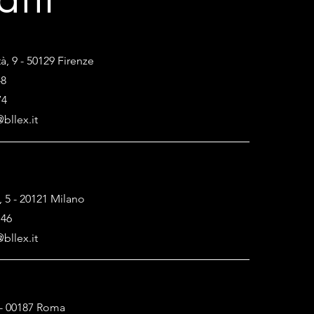
atti
tà, 9 - 50129 Firenze
48
74
bllex.it
, 5 - 20121 Milano
146
bllex.it
1 - 00187 Roma