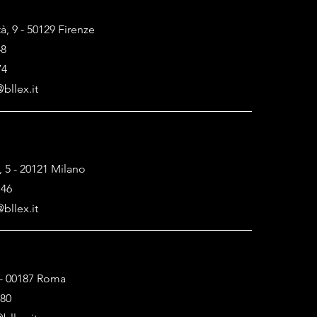
tà, 9 - 50129 Firenze
48
74
bllex.it
, 5 - 20121 Milano
146
bllex.it
1 - 00187 Roma
880