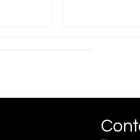
rettivo Ter
Credito in calo alle imprese
quali soluzioni?
Cont