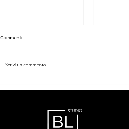
Commenti
Scrivi un commento...
Decreto cor
Intelligenza Artificiale e
Codice della Crisi:
innovazione ed esperienza
per il supporto alle imprese