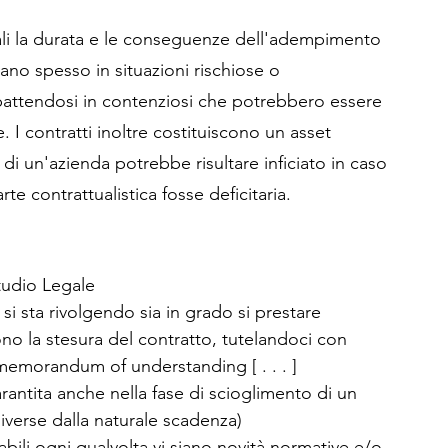
uali la durata e le conseguenze dell'adempimento 
ovano spesso in situazioni rischiose o 
battendosi in contenziosi che potrebbero essere 
. I contratti inoltre costituiscono un asset 
 di un'azienda potrebbe risultare inficiato in caso 
rte contrattualistica fosse deficitaria.
Studio Legale
 si sta rivolgendo sia in grado si prestare 
no la stesura del contratto, tutelandoci con 
, memorandum of understanding [ . . . ]
arantita anche nella fase di scioglimento di un 
iverse dalla naturale scadenza)
nabili ogni qualvolta vi siano novità normative e/o 