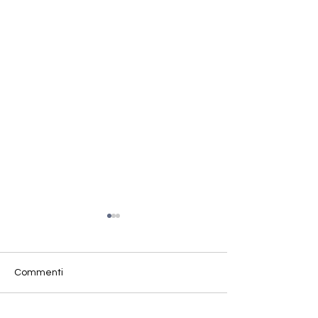
Commenti
Decreto correttivo Ter